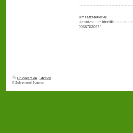
Umsatzsteuer-ID
Umsatzsteuer-Identifikationsnum
00387030674
Druckversion
|
Sitemap
© Schreinerei Sommer